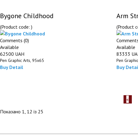
Bygone Childhood
Arm St
(Product code:
)
(Product 
Comments (0)
Comments
Available
Available
62500 UAH
83333 U
Pen Graphic Arts, 95х65
Pen Graphic
Buy
Detail
Buy
Detai
Показано 1, 12 із 25