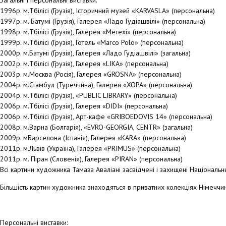
Загальні і персональні виставки:
1996р. м.Тбілісі (Грузія), Історичний музей «KARVASLA» (персональна)
1997р. м. Батумі (Грузія), Галерея «Ладо Гудіашвілі» (персональна)
1998р. м.Тбілісі (Грузія), Галерея «Метехі» (персональна)
1999р. м.Тбілісі (Грузія), Готель «Marco Polo» (персональна)
2000р. м.Батумі (Грузія), Галерея «Ладо Гудіашвілі» (загальна)
2002р. м.Тбілісі (Грузія), Галерея «LIKA» (персональна)
2003р. м.Москва (Росія), Галерея «GROSNA» (персональна)
2004р. м.Стамбул (Туреччина), Галерея «XOPA» (персональна)
2004р. м.Тбілісі (Грузія), «PUBLIC LIBRARY» (персональна)
2006р. м.Тбілісі (Грузія), Галерея «DIDI» (персональна)
2006р. м.Тбілісі (Грузія), Арт-кафе «GRIBOEDOVIS 14» (персональна)
2008р. м.Варна (Болгарія), «EVRO-GEORGIA, CENTR» (загальна)
2009р. мБарселона (Іспанія), Галерея «KARA» (персональна)
2011р. м.Львів (Україна), Галерея «PRIMUS» (персональна)
2011р. м. Піран (Словенія), Галерея «PIRAN» (персональна)
Всі картини художника Тамаза Аваліані засвідчені і захищені Національн
Більшість картин художника знаходяться в приватних колекціях Німеччини,
Персональні виставки: