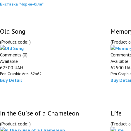
Виставка "Чорне-біле"
Old Song
Memor
(Product code:
)
(Product 
Comments (0)
Comments
Available
Available
62500 UAH
62500 U
Pen Graphic Arts, 62х62
Pen Graphic
Buy
Detail
Buy
Detai
In the Guise of a Chameleon
Life
(Product code:
)
(Product 