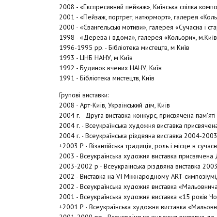
2008 - «Експресивний пейзаж», Київська спілка компо
2001 - «Пейзаж, портрет, натюрморт», галерея «Коль
2000 - «Євангельські мотиви», галерея «Сучасна і ста
1998 - «Дерева і вдома», галерея «Кольори», м.Київ
1996-1995 рр. - Бібліотека мистецтв, м Київ
1993 - ЦНБ НАНУ, м Київ
1992 - Будинок вчених НАНУ, Київ
1991 - Бібліотека мистецтв, Київ
Групові виставки:
2008 - Арт-Київ, Український дім, Київ
2004 г. - Друга виставка-конкурс, присвячена пам'яті
2004 г. - Всеукраїнська художня виставка присвячен
2004 г. - Всеукраїнська різдвяна виставка 2004-2003
+2003 Р - Візантійська традиція, роль і місце в сучас
2003 - Всеукраїнська художня виставка присвячена 
2003-2002 р - Всеукраїнська різдвяна виставка 2003
2002 - Виставка на VI Міжнародному ART-симпозіумі
2002 - Всеукраїнська художня виставка «Мальовнича
2001 - Всеукраїнська художня виставка «15 років Чо
+2001 Р - Всеукраїнська художня виставка «Мальовни