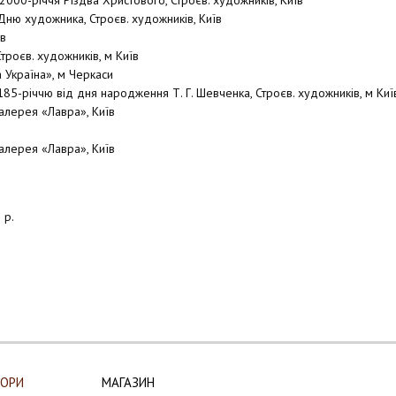
000-річчя Різдва Христового, Строєв. художників, Київ
Дню художника, Строєв. художників, Київ
їв
троєв. художників, м Київ
 Україна», м Черкаси
85-річчю від дня народження Т. Г. Шевченка, Строєв. художників, м Киї
алерея «Лавра», Київ
алерея «Лавра», Київ
 р.
ТОРИ
МАГАЗИН