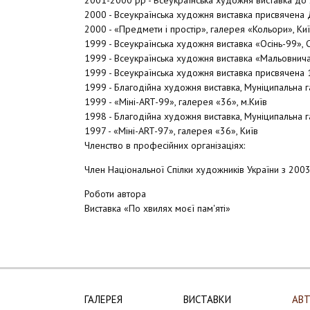
2001-2000 рр - Всеукраїнська художня виставка до 2
2000 - Всеукраїнська художня виставка присвячена 
2000 - «Предмети і простір», галерея «Кольори», Ки
1999 - Всеукраїнська художня виставка «Осінь-99», С
1999 - Всеукраїнська художня виставка «Мальовнича
1999 - Всеукраїнська художня виставка присвячена 1
1999 - Благодійна художня виставка, Муніципальна г
1999 - «Міні-ART-99», галерея «36», м.Київ
1998 - Благодійна художня виставка, Муніципальна г
1997 - «Міні-ART-97», галерея «36», Київ
Членство в професійних організаціях:
Член Національної Спілки художників України з 2003
Роботи автора
Виставка «По хвилях моєї пам'яті»
ГАЛЕРЕЯ
ВИСТАВКИ
АВ