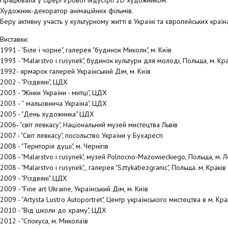
Працювала у сфері ігрової індустрії 2D художником.
Художник-декоратор анімаційних фільмів.
Беру активну участь у культурному житті в Україні та європейських країн
Виставки:
1991 - "Біле і чорне", галерея "будинок Миколи", м. Київ
1993 - "Malarstvo i rusynek", будинок культури для молоді, Польща, м. Кра
1992- ярмарок галерей Український Дім, м. Київ
2002 - "Різдвяні", ЦДХ
2003 - "Жінки України - митці", ЦДХ
2003 - '' мальовнича Україна", ЦДХ
2005 - "День художника" ЦДХ
2006- "світ левкасу", Національний музей мистецтва Львів
2007 - "Світ левкасу", посольство України у Бухаресті
2008 - "Територія душі", м. Чернігів
2008 - "Malarstvo i rusynek", музей Polnocno-Mazowieckiego, Польща, м. 
2008 - "Malarstvo i rusynek",, галерея "Sztykabezgranic", Польща. м. Краків
2009 - "Різдвяні" ЦДХ
2009 - "Fine art Ukraine, Український Дім, м. Київ
2009 - "Artysta Lustro Autoportret", Центр українського мистецтва в м. Кра
2010 - "Від школи до храму", ЦДХ
2012 - "Спокуса, м. Миколаїв