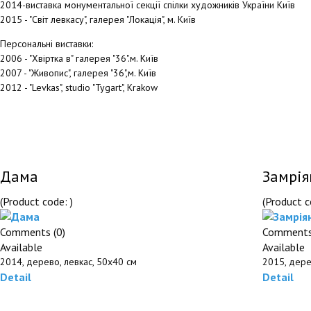
2014-виставка монументальної секції спілки художників України Київ
2015 - "Світ левкасу", галерея "Локація", м. Київ
Персональні виставки:
2006 - "Хвіртка в" галерея "36".м. Київ
2007 - "Живопис", галерея "36",м. Київ
2012 - "Levkas", studio "Tygart", Krakow
Дама
Замрія
(Product code:
)
(Product 
Comments (0)
Comments
Available
Available
2014, дерево, левкас, 50х40 см
2015, дере
Detail
Detail