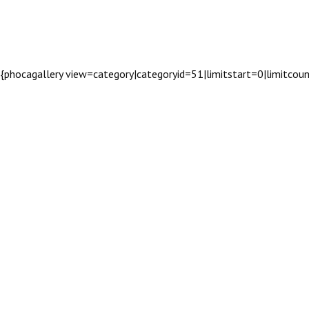
{phocagallery view=category|categoryid=51|limitstart=0|limitco