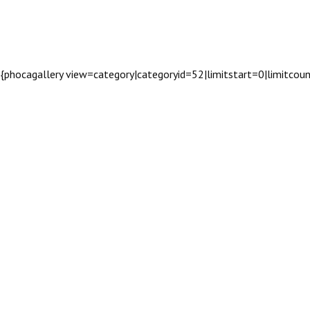
{phocagallery view=category|categoryid=52|limitstart=0|limitco