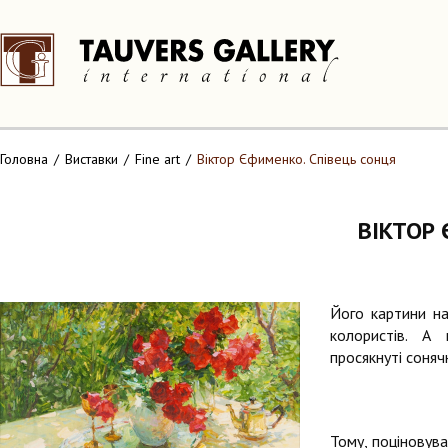
Головна
Виставки
Fine art
Віктор Єфименко. Співець сонця
ВІКТОР 
Його картини на
колористів. А
просякнуті соняч
Тому, поціновув