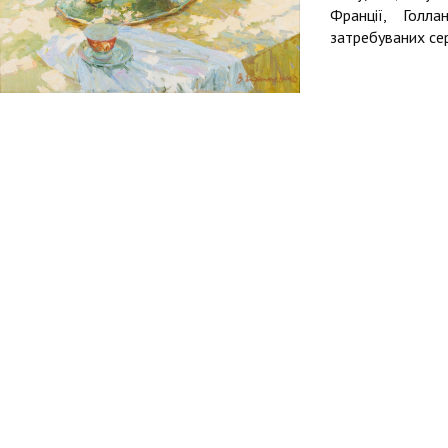
Франції, Голл
затребуваних сер